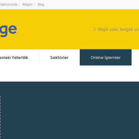
Hakkımızda
İletişim
Blog
Bilgili usta, belgeli us
sleki Yeterlilik
Sektörler
Online İşlemler