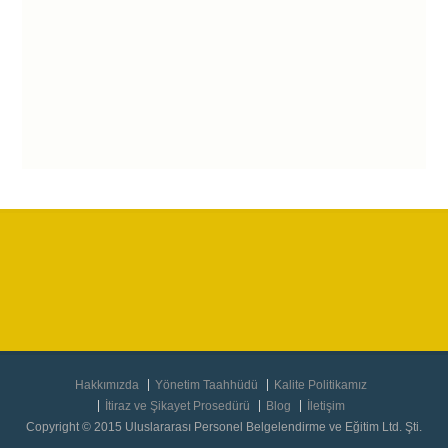
Hakkımızda
Yönetim Taahhüdü
Kalite Politikamız
İtiraz ve Şikayet Prosedürü
Blog
İletişim
Copyright © 2015 Uluslararası Personel Belgelendirme ve Eğitim Ltd. Şti.