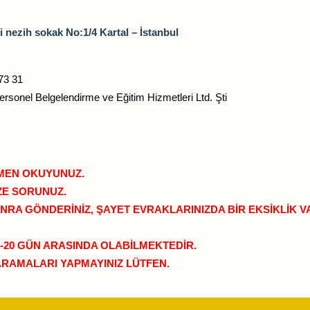
 nezih sokak No:1/4 Kartal – İstanbul
73 31
onel Belgelendirme ve Eğitim Hizmetleri Ltd. Şti
AMEN OKUYUNUZ.
İZE SORUNUZ.
RA GÖNDERİNİZ, ŞAYET EVRAKLARINIZDA BİR EKSİKLİK VAR
5-20 GÜN ARASINDA OLABİLMEKTEDİR.
ARAMALARI YAPMAYINIZ LÜTFEN.