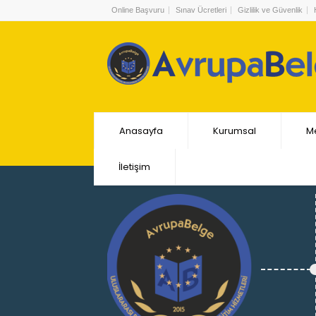
Online Başvuru
Sınav Ücretleri
Gizlilik ve Güvenlik
Anasayfa
Kurumsal
Me
İletişim