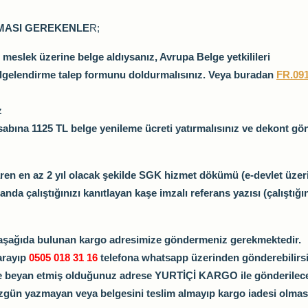
LMASI GEREKENLE
R;
eslek üzerine belge aldıysanız, Avrupa Belge yetkilileri
elgelendirme talep formunu doldurmalısınız. Veya buradan
FR.09
z
sabına 1125 TL belge yenileme ücreti yatırmalısınız ve dekont gö
ibaren en az 2 yıl olacak şekilde SGK hizmet dökümü (e-devlet üzeri
landa çalıştığınızı kanıtlayan kaşe imzalı referans yazısı (çalıştığ
 aşağıda bulunan kargo adresimize göndermeniz gerekmektedir.
arayıp
0505 018 31 16
telefona whatsapp üzerinden gönderebilirsi
ize beyan etmiş olduğunuz adrese YURTİÇİ KARGO ile gönderilecek
üzgün yazmayan veya belgesini teslim almayıp kargo iadesi olmas