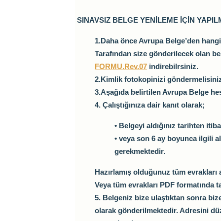
SINAVSIZ BELGE YENİLEME İÇİN YAPI
1.Daha önce Avrupa Belge’den hangi m
Tarafından size gönderilecek olan b
FORMU.Rev.07
indirebilrsiniz.
2.Kimlik fotokopinizi göndermelisini
3.Aşağıda belirtilen Avrupa Belge he
4. Çalıştığınıza dair kanıt olarak;
• Belgeyi aldığınız tarihten it
• veya son 6 ay boyunca ilgili a
gerekmektedir.
Hazırlamış olduğunuz tüm evrakları
Veya tüm evrakları PDF formatında t
5. Belgeniz bize ulaştıktan sonra b
olarak gönderilmektedir. Adresini d