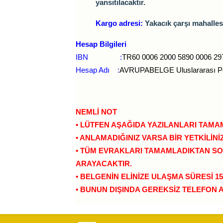
yansıtılacaktır.
Kargo adresi:
Yakacık çarşı mahallesi
Hesap Bilgileri
IBN :
TR60 0006 2000 5890 0006 29
Hesap Adı :
AVRUPABELGE Uluslararası Pers
NEMLİ NOT
• LÜTFEN AŞAĞIDA YAZILANLARI TAM
• ANLAMADIĞINIZ VARSA BİR YETKİLİN
• TÜM EVRAKLARI TAMAMLADIKTAN SON
ARAYACAKTIR.
• BELGENİN ELİNİZE ULAŞMA SÜRESİ 1
• BUNUN DIŞINDA GEREKSİZ TELEFON 