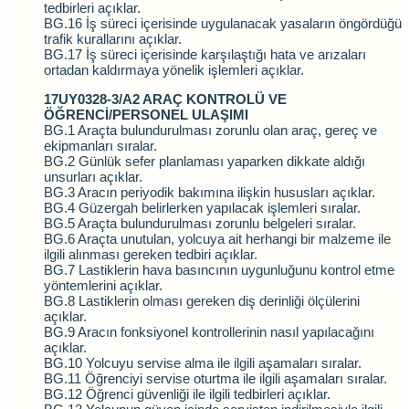
tedbirleri açıklar.
BG.16 İş süreci içerisinde uygulanacak yasaların öngördüğü
trafik kurallarını açıklar.
BG.17 İş süreci içerisinde karşılaştığı hata ve arızaları
ortadan kaldırmaya yönelik işlemleri açıklar.
17UY0328-3/A2 ARAÇ KONTROLÜ VE
ÖĞRENCİ/PERSONEL ULAŞIMI
BG.1 Araçta bulundurulması zorunlu olan araç, gereç ve
ekipmanları sıralar.
BG.2 Günlük sefer planlaması yaparken dikkate aldığı
unsurları açıklar.
BG.3 Aracın periyodik bakımına ilişkin hususları açıklar.
BG.4 Güzergah belirlerken yapılacak işlemleri sıralar.
BG.5 Araçta bulundurulması zorunlu belgeleri sıralar.
BG.6 Araçta unutulan, yolcuya ait herhangi bir malzeme ile
ilgili alınması gereken tedbiri açıklar.
BG.7 Lastiklerin hava basıncının uygunluğunu kontrol etme
yöntemlerini açıklar.
BG.8 Lastiklerin olması gereken diş derinliği ölçülerini
açıklar.
BG.9 Aracın fonksiyonel kontrollerinin nasıl yapılacağını
açıklar.
BG.10 Yolcuyu servise alma ile ilgili aşamaları sıralar.
BG.11 Öğrenciyi servise oturtma ile ilgili aşamaları sıralar.
BG.12 Öğrenci güvenliği ile ilgili tedbirleri açıklar.