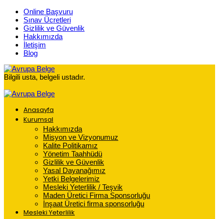
Online Başvuru
Sınav Ücretleri
Gizlilik ve Güvenlik
Hakkımızda
İletişim
Blog
Bilgili usta, belgeli ustadır.
Anasayfa
Kurumsal
Hakkımızda
Misyon ve Vizyonumuz
Kalite Politikamız
Yönetim Taahhüdü
Gizlilik ve Güvenlik
Yasal Dayanağımız
Yetki Belgelerimiz
Mesleki Yeterlilik / Teşvik
Maden Üretici Firma Sponsorluğu
İnşaat Üretici firma sponsorluğu
Mesleki Yeterlilik