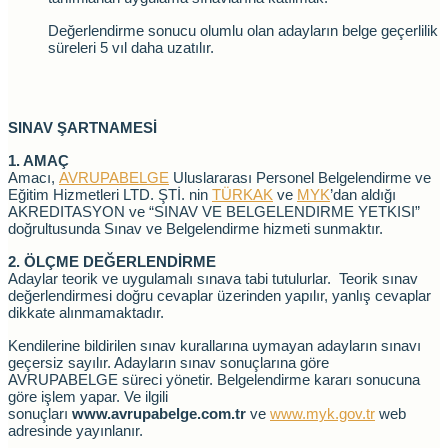
Değerlendirme sonucu olumlu olan adayların belge geçerlilik
süreleri 5 vıl daha uzatılır.
SINAV ŞARTNAMESİ
1. AMAÇ
Amacı,
AVRUPABELGE
Uluslararası Personel Belgelendirme ve
Eğitim Hizmetleri LTD. ŞTİ. nin
TÜRKAK
ve
MYK
’dan aldığı
AKREDITASYON ve “SINAV VE BELGELENDIRME YETKISI”
doğrultusunda Sınav ve Belgelendirme hizmeti sunmaktır.
2. ÖLÇME DEĞERLENDİRME
Adaylar teorik ve uygulamalı sınava tabi tutulurlar. Teorik sınav
değerlendirmesi doğru cevaplar üzerinden yapılır, yanlış cevaplar
dikkate alınmamaktadır.
Kendilerine bildirilen sınav kurallarına uymayan adayların sınavı
geçersiz sayılır. Adayların sınav sonuçlarına göre
AVRUPABELGE süreci yönetir. Belgelendirme kararı sonucuna
göre işlem yapar. Ve ilgili
sonuçları
www.avrupabelge.com.tr
ve
www.myk.gov.tr
web
adresinde yayınlanır.