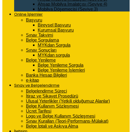
Ahşap Mobilya İmalatçısı (Seviye 4)
Mobilya Döşemecisi (Seviye 3)
Online İşlemler
Başvuru
Bireysel Başvuru
Kurumsal Başvuru
Sınav Takvimi
Belge Sorgulama
MYKdan Sorgula
Sınav Sonuçları
MYKdan sorgula
Belge Yenileme
Belge Yenileme Sorgula
Belge Yenileme İşlemleri
Banka Hesap Bilgileri
e-kitap
Sınav ve Belgelendirme
Belgelendirme Süreci
İtiraz ve Şikayet Prosedürü
Ulusal Yeterlikler (Yetkili olduğumuz Alanlar)
Belge Kullanım Sözleşmesi
Ücret Tarifesi
Logo ve Belge Kullanım Sözleşmesi
Sınav Kuralları (Teori-Performans-Mülakat)
Belge İptali ve Askıya Alma
İletişim