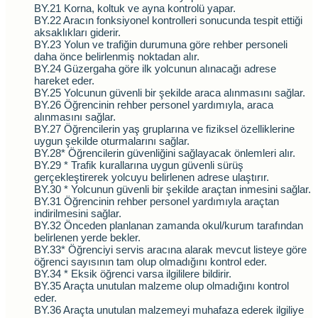
BY.21 Korna, koltuk ve ayna kontrolü yapar.
BY.22 Aracın fonksiyonel kontrolleri sonucunda tespit ettiği
aksaklıkları giderir.
BY.23 Yolun ve trafiğin durumuna göre rehber personeli
daha önce belirlenmiş noktadan alır.
BY.24 Güzergaha göre ilk yolcunun alınacağı adrese
hareket eder.
BY.25 Yolcunun güvenli bir şekilde araca alınmasını sağlar.
BY.26 Öğrencinin rehber personel yardımıyla, araca
alınmasını sağlar.
BY.27 Öğrencilerin yaş gruplarına ve fiziksel özelliklerine
uygun şekilde oturmalarını sağlar.
BY.28* Öğrencilerin güvenliğini sağlayacak önlemleri alır.
BY.29 * Trafik kurallarına uygun güvenli sürüş
gerçekleştirerek yolcuyu belirlenen adrese ulaştırır.
BY.30 * Yolcunun güvenli bir şekilde araçtan inmesini sağlar.
BY.31 Öğrencinin rehber personel yardımıyla araçtan
indirilmesini sağlar.
BY.32 Önceden planlanan zamanda okul/kurum tarafından
belirlenen yerde bekler.
BY.33* Öğrenciyi servis aracına alarak mevcut listeye göre
öğrenci sayısının tam olup olmadığını kontrol eder.
BY.34 * Eksik öğrenci varsa ilgililere bildirir.
BY.35 Araçta unutulan malzeme olup olmadığını kontrol
eder.
BY.36 Araçta unutulan malzemeyi muhafaza ederek ilgiliye