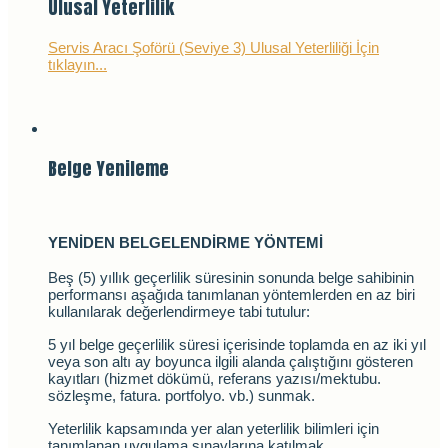
Ulusal Yeterlilik
Servis Aracı Şoförü (Seviye 3) Ulusal Yeterliliği İçin
tıklayın...
Belge Yenileme
YENİDEN BELGELENDİRME YÖNTEMİ
Beş (5) yıllık geçerlilik süresinin sonunda belge sahibinin
performansı aşağıda tanımlanan yöntemlerden en az biri
kullanılarak değerlendirmeye tabi tutulur:
5 yıl belge geçerlilik süresi içerisinde toplamda en az iki yıl
veya son altı ay boyunca ilgili alanda çalıştığını gösteren
kayıtları (hizmet dökümü, referans yazısı/mektubu.
sözleşme, fatura. portfolyo. vb.) sunmak.
Yeterlilik kapsamında yer alan yeterlilik bilimleri için
tanımlanan uygulama sınavlarına katılmak.