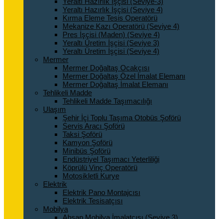
Yeraltı Hazırlık İşçisi (Seviye-3)
Yeraltı Hazırlık İşçisi (Seviye 4)
Kırma Eleme Tesis Operatörü
Mekanize Kazı Operatörü (Seviye 4)
Pres İşçisi (Maden) (Seviye 4)
Yeraltı Üretim İşçisi (Seviye 3)
Yeraltı Üretim İşçisi (Seviye 4)
Mermer
Mermer Doğaltaş Ocakçısı
Mermer Doğaltaş Özel İmalat Elemanı
Mermer Doğaltaş İmalat Elemanı
Tehlikeli Madde
Tehlikeli Madde Taşımacılığı
Ulaşım
Şehir İçi Toplu Taşıma Otobüs Şoförü
Servis Aracı Şoförü
Taksi Şoförü
Kamyon Şoförü
Minibüs Şoförü
Endüstriyel Taşımacı Yeterliliği
Köprülü Vinç Operatörü
Motosikletli Kurye
Elektrik
Elektrik Pano Montajcısı
Elektrik Tesisatçısı
Mobilya
Ahşap Mobilya İmalatçısı (Seviye 3)