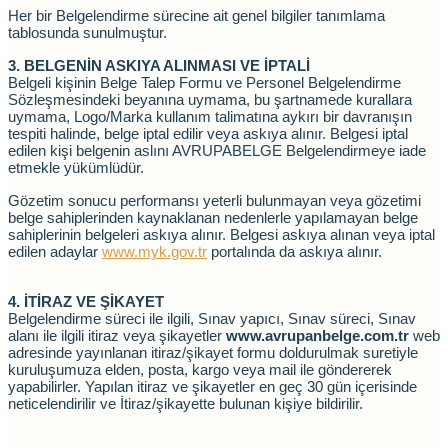
Her bir Belgelendirme sürecine ait genel bilgiler tanımlama
tablosunda sunulmuştur.
3. BELGENİN ASKIYA ALINMASI VE İPTALİ
Belgeli kişinin Belge Talep Formu ve Personel Belgelendirme
Sözleşmesindeki beyanına uymama, bu şartnamede kurallara
uymama, Logo/Marka kullanım talimatına aykırı bir davranışın
tespiti halinde, belge iptal edilir veya askıya alınır. Belgesi iptal
edilen kişi belgenin aslını AVRUPABELGE Belgelendirmeye iade
etmekle yükümlüdür.
Gözetim sonucu performansı yeterli bulunmayan veya gözetimi
belge sahiplerinden kaynaklanan nedenlerle yapılamayan belge
sahiplerinin belgeleri askıya alınır. Belgesi askıya alınan veya iptal
edilen adaylar
www.myk.gov.tr
portalında da askıya alınır.
4. İTİRAZ VE ŞİKAYET
Belgelendirme süreci ile ilgili, Sınav yapıcı, Sınav süreci, Sınav
alanı ile ilgili itiraz veya şikayetler
www.avrupanbelge.com.tr
web
adresinde yayınlanan itiraz/şikayet formu doldurulmak suretiyle
kuruluşumuza elden, posta, kargo veya mail ile göndererek
yapabilirler. Yapılan itiraz ve şikayetler en geç 30 gün içerisinde
neticelendirilir ve İtiraz/şikayette bulunan kişiye bildirilir.