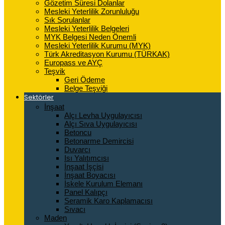
Gözetim Süresi Dolanlar
Mesleki Yeterlilik Zorunluluğu
Sık Sorulanlar
Mesleki Yeterlilik Belgeleri
MYK Belgesi Neden Önemli
Mesleki Yeterlilik Kurumu (MYK)
Türk Akreditasyon Kurumu (TÜRKAK)
Europass ve AYÇ
Teşvik
Geri Ödeme
Belge Teşviği
Sektörler
İnşaat
Alçı Levha Uygulayıcısı
Alçı Sıva Uygulayıcısı
Betoncu
Betonarme Demircisi
Duvarcı
Isı Yalıtımcısı
İnşaat İşçisi
İnşaat Boyacısı
İskele Kurulum Elemanı
Panel Kalıpçı
Seramik Karo Kaplamacısı
Sıvacı
Maden