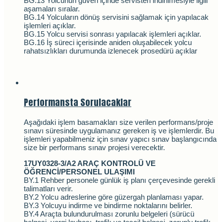
BG.13 Yolcunun güven içinde servisten indirilmesiyle ilgili
aşamaları sıralar.
BG.14 Yolcuların dönüş servisini sağlamak için yapılacak
işlemleri açıklar.
BG.15 Yolcu servisi sonrası yapılacak işlemleri açıklar.
BG.16 İş süreci içerisinde aniden oluşabilecek yolcu
rahatsızlıkları durumunda izlenecek prosedürü açıklar
Performansta Sorulacaklar
Aşağıdaki işlem basamakları size verilen performans/proje
sınavı süresinde uygulamanız gereken iş ve işlemlerdir. Bu
işlemleri yapabilmeniz için sınav yapıcı sınav başlangıcında
size bir performans sınav projesi verecektir.
17UY0328-3/A2 ARAÇ KONTROLÜ VE
ÖĞRENCİ/PERSONEL ULAŞIMI
BY.1 Rehber personele günlük iş planı çerçevesinde gerekli
talimatları verir.
BY.2 Yolcu adreslerine göre güzergah planlaması yapar.
BY.3 Yolcuyu indirme ve bindirme noktalarını belirler.
BY.4 Araçta bulundurulması zorunlu belgeleri (sürücü