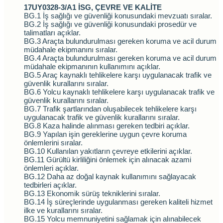
17UY0328-3/A1 İSG, ÇEVRE VE KALİTE
BG.1 İş sağlığı ve güvenliği konusundaki mevzuatı sıralar.
BG.2 İş sağlığı ve güvenliği konusundaki prosedür ve
talimatları açıklar.
BG.3 Araçta bulundurulması gereken koruma ve acil durum
müdahale ekipmanını sıralar.
BG.4 Araçta bulundurulması gereken koruma ve acil durum
müdahale ekipmanının kullanımını açıklar.
BG.5 Araç kaynaklı tehlikelere karşı uygulanacak trafik ve
güvenlik kurallarını sıralar.
BG.6 Yolcu kaynaklı tehlikelere karşı uygulanacak trafik ve
güvenlik kurallarını sıralar.
BG.7 Trafik şartlarından oluşabilecek tehlikelere karşı
uygulanacak trafik ve güvenlik kurallarını sıralar.
BG.8 Kaza halinde alınması gereken tedbiri açıklar.
BG.9 Yapılan işin gereklerine uygun çevre koruma
önlemlerini sıralar.
BG.10 Kullanılan yakıtların çevreye etkilerini açıklar.
BG.11 Gürültü kirliliğini önlemek için alınacak azami
önlemleri açıklar.
BG.12 Daha az doğal kaynak kullanımını sağlayacak
tedbirleri açıklar.
BG.13 Ekonomik sürüş tekniklerini sıralar.
BG.14 İş süreçlerinde uygulanması gereken kaliteli hizmet
ilke ve kurallarını sıralar.
BG.15 Yolcu memnuniyetini sağlamak için alınabilecek