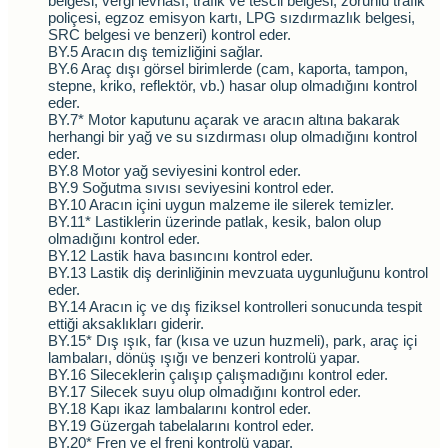
belgesi, vergi levhası, trafik ve tescil belgesi, zorunlu trafik
poliçesi, egzoz emisyon kartı, LPG sızdırmazlık belgesi,
SRC belgesi ve benzeri) kontrol eder.
BY.5 Aracın dış temizliğini sağlar.
BY.6 Araç dışı görsel birimlerde (cam, kaporta, tampon,
stepne, kriko, reflektör, vb.) hasar olup olmadığını kontrol
eder.
BY.7* Motor kaputunu açarak ve aracın altına bakarak
herhangi bir yağ ve su sızdırması olup olmadığını kontrol
eder.
BY.8 Motor yağ seviyesini kontrol eder.
BY.9 Soğutma sıvısı seviyesini kontrol eder.
BY.10 Aracın içini uygun malzeme ile silerek temizler.
BY.11* Lastiklerin üzerinde patlak, kesik, balon olup
olmadığını kontrol eder.
BY.12 Lastik hava basıncını kontrol eder.
BY.13 Lastik diş derinliğinin mevzuata uygunluğunu kontrol
eder.
BY.14 Aracın iç ve dış fiziksel kontrolleri sonucunda tespit
ettiği aksaklıkları giderir.
BY.15* Dış ışık, far (kısa ve uzun huzmeli), park, araç içi
lambaları, dönüş ışığı ve benzeri kontrolü yapar.
BY.16 Sileceklerin çalışıp çalışmadığını kontrol eder.
BY.17 Silecek suyu olup olmadığını kontrol eder.
BY.18 Kapı ikaz lambalarını kontrol eder.
BY.19 Güzergah tabelalarını kontrol eder.
BY.20* Fren ve el freni kontrolü yapar.